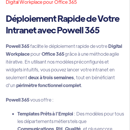
Digital Workplace pour Office 365
Déploiement Rapide de Votre
Intranet avec Powell 365
Powell 365
facilite le déploiement rapide de votre
Digital
Workplace
pour
Office 365
grâce à une méthode agile
itérative. En utilisant nos modèles préconfigurés et
widgets intuitifs, vous pouvez lancer votre intranet en
seulement
deux à trois semaines
, tout en bénéficiant
d'un
périmètre fonctionnel complet
.
Powell 365
vous offre :
Templates Prêts à l’Emploi
: Des modèles pour tous
les départements métiers tels que
Communications
,
RH
,
Qualité
, et plus encore.